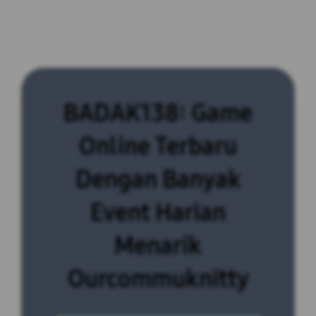
BADAK138: Game
Online Terbaru
Dengan Banyak
Event Harian
Menarik
Ourcommuknitty