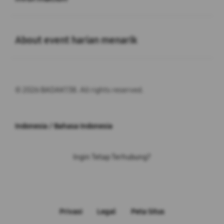
Buka
About event harian menarik
© 2026 BADAK138. All rights reserved.
Indonesia / Bahasa Indonesia
Ingin Tetap Terhubung?
Privasi
Legal
Peta Situs